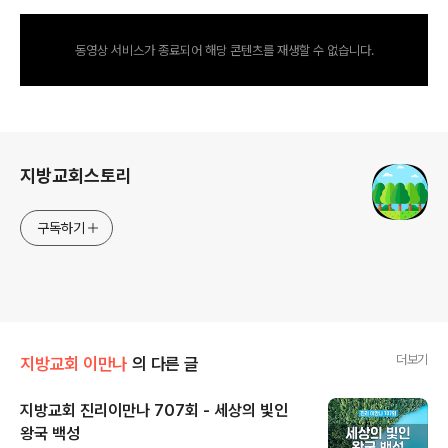
동영상 서비스가 종료되어 해당 콘텐츠를 재생할 수 없습니다.
로그 정보
지방교회스토리
구독하기
더보기
지방교회 이만나
의 다른 글
지방교회 진리이만나 707회 - 세상의 빛인
왕국 백성
글 내용