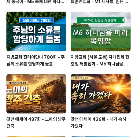
제 중국어 - M5 욥에 대한 하나님
름훈련집회 - M1 제자들, 믿는 이
의 의도 — 선한 사람이 하나님-사
들, 성도들, 그리스도인들
람이 됨
지방교회 진리이만나 780회 - 주
지방교회 (서울 도봉) 자매집회 현
님의 소유를 합당하게 돌봄
충일 특별집회 - M6 하나님을 따
라 목양함
갓맨 에세이 437회 - 노아의 방주
갓맨 에세이 436회 - 내가 속히
건축
가겠다