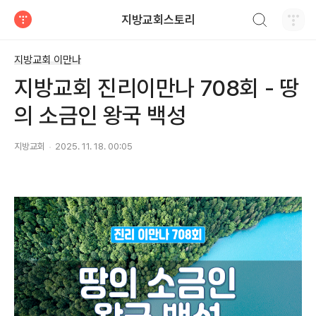
검색하기
지방교회스토리
티스토리
지방교회 이만나
지방교회 진리이만나 708회 - 땅
의 소금인 왕국 백성
지방교회
2025. 11. 18. 00:05