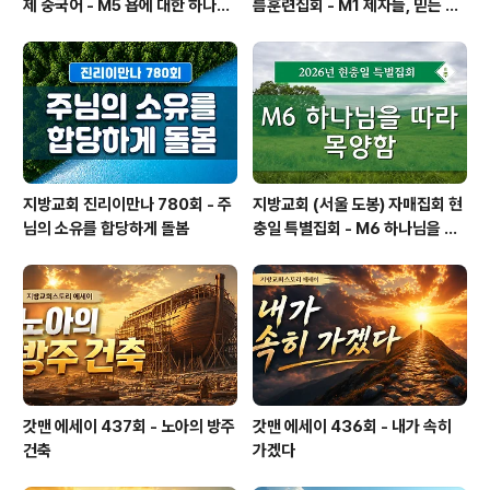
제 중국어 - M5 욥에 대한 하나님
름훈련집회 - M1 제자들, 믿는 이
의 의도 — 선한 사람이 하나님-사
들, 성도들, 그리스도인들
람이 됨
지방교회 진리이만나 780회 - 주
지방교회 (서울 도봉) 자매집회 현
님의 소유를 합당하게 돌봄
충일 특별집회 - M6 하나님을 따
라 목양함
갓맨 에세이 437회 - 노아의 방주
갓맨 에세이 436회 - 내가 속히
건축
가겠다