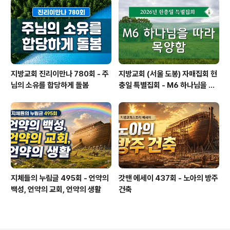
함, M2 노아가 따른 생명의 노선 -
시대를 바꾸는 생활과 일
지방교회 진리이만나 780회 - 주
지방교회 (서울 도봉) 자매집회 현
님의 소유를 합당하게 돌봄
충일 특별집회 - M6 하나님을 따
라 목양함
지체들의 누림글 495회 - 언약의
갓맨 에세이 437회 - 노아의 방주
백성, 언약의 교회, 언약의 생활
건축