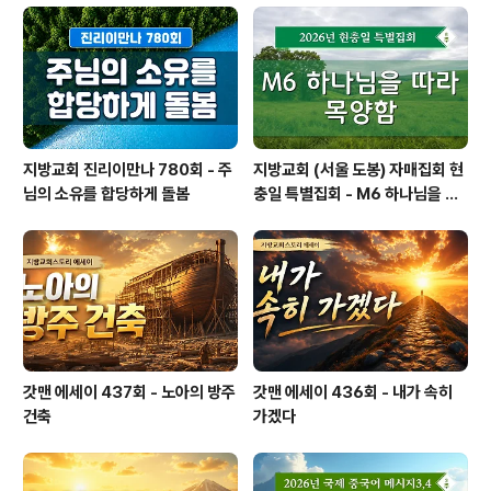
람이 됨
지방교회 진리이만나 780회 - 주
지방교회 (서울 도봉) 자매집회 현
님의 소유를 합당하게 돌봄
충일 특별집회 - M6 하나님을 따
라 목양함
갓맨 에세이 437회 - 노아의 방주
갓맨 에세이 436회 - 내가 속히
건축
가겠다