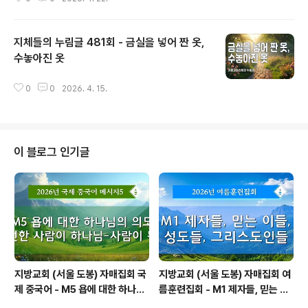
지체들의 누림글 481회 - 금실을 넣어 짠 옷,
수놓아진 옷
글 내용
0
0
2026. 4. 15.
이 블로그 인기글
지방교회 (서울 도봉) 자매집회 국
지방교회 (서울 도봉) 자매집회 여
제 중국어 - M5 욥에 대한 하나님
름훈련집회 - M1 제자들, 믿는 이
의 의도 — 선한 사람이 하나님-사
들, 성도들, 그리스도인들