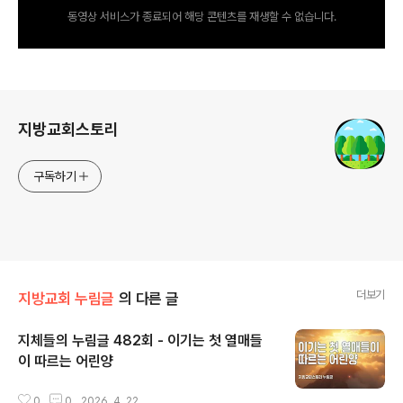
동영상 서비스가 종료되어 해당 콘텐츠를 재생할 수 없습니다.
로그 정보
지방교회스토리
구독하기
더보기
지방교회 누림글
의 다른 글
지체들의 누림글 482회 - 이기는 첫 열매들
이 따르는 어린양
글 내용
0
0
2026. 4. 22.