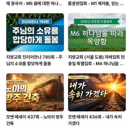
제 중국어 - M5 욥에 대한 하나님
름훈련집회 - M1 제자들, 믿는 이
의 의도 — 선한 사람이 하나님-사
들, 성도들, 그리스도인들
람이 됨
지방교회 진리이만나 780회 - 주
지방교회 (서울 도봉) 자매집회 현
님의 소유를 합당하게 돌봄
충일 특별집회 - M6 하나님을 따
라 목양함
갓맨 에세이 437회 - 노아의 방주
갓맨 에세이 436회 - 내가 속히
건축
가겠다